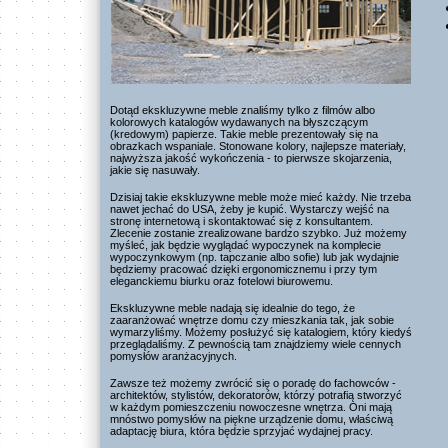
Dotąd ekskluzywne meble znaliśmy tylko z filmów albo
kolorowych katalogów wydawanych na błyszczącym
(kredowym) papierze. Takie meble prezentowały się na
obrazkach wspaniale. Stonowane kolory, najlepsze materiały,
najwyższa jakość wykończenia - to pierwsze skojarzenia,
jakie się nasuwały.
Dzisiaj takie ekskluzywne meble może mieć każdy. Nie trzeba
nawet jechać do USA, żeby je kupić. Wystarczy wejść na
stronę internetową i skontaktować się z konsultantem.
Zlecenie zostanie zrealizowane bardzo szybko. Już możemy
myśleć, jak będzie wyglądać wypoczynek na komplecie
wypoczynkowym (np. tapczanie albo sofie) lub jak wydajnie
będziemy pracować dzięki ergonomicznemu i przy tym
eleganckiemu biurku oraz fotelowi biurowemu.
Ekskluzywne meble nadają się idealnie do tego, że
zaaranżować wnętrze domu czy mieszkania tak, jak sobie
wymarzyliśmy. Możemy posłużyć się katalogiem, który kiedyś
przeglądaliśmy. Z pewnością tam znajdziemy wiele cennych
pomysłów aranżacyjnych.
Zawsze też możemy zwrócić się o poradę do fachowców -
architektów, stylistów, dekoratorów, którzy potrafią stworzyć
w każdym pomieszczeniu nowoczesne wnętrza. Oni mają
mnóstwo pomysłów na piękne urządzenie domu, właściwą
adaptację biura, która będzie sprzyjać wydajnej pracy.